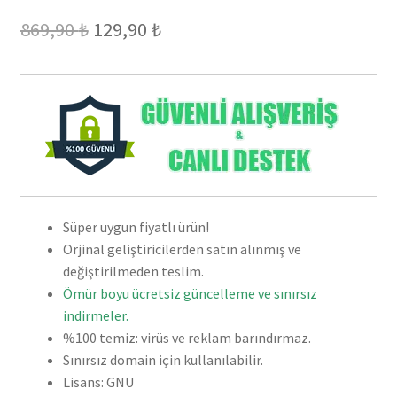
Orijinal
Şu
869,90
₺
129,90
₺
fiyat:
andaki
869,90 ₺.
fiyat:
129,90 ₺.
Süper uygun fiyatlı ürün!
Orjinal geliştiricilerden satın alınmış ve
değiştirilmeden teslim.
Ömür boyu ücretsiz güncelleme ve sınırsız
indirmeler.
%100 temiz: virüs ve reklam barındırmaz.
Sınırsız domain için kullanılabilir.
Lisans: GNU