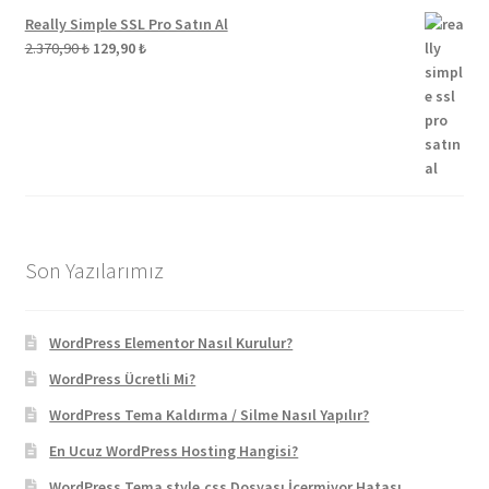
Really Simple SSL Pro Satın Al
Orijinal
Şu
2.370,90
₺
129,90
₺
fiyat:
andaki
2.370,90 ₺.
fiyat:
129,90 ₺.
Son Yazılarımız
WordPress Elementor Nasıl Kurulur?
WordPress Ücretli Mi?
WordPress Tema Kaldırma / Silme Nasıl Yapılır?
En Ucuz WordPress Hosting Hangisi?
WordPress Tema style.css Dosyası İçermiyor Hatası