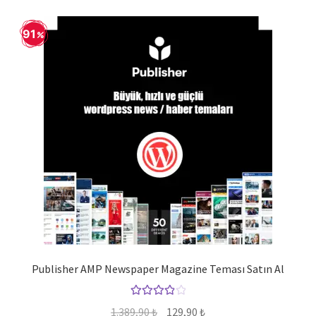
91
Publisher AMP Newspaper Magazine Teması Satın Al
5
Orijinal
Şu
1.389,90
₺
129,90
₺