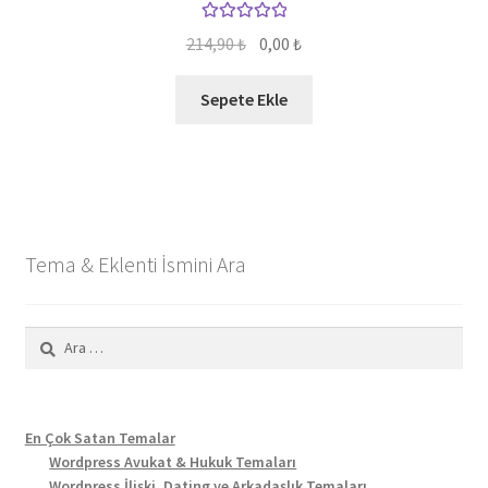
5 üzerinden
Orijinal
Şu
214,90
₺
0,00
₺
5.00
oy aldı
fiyat:
andaki
214,90 ₺.
fiyat:
Sepete Ekle
0,00 ₺.
Tema & Eklenti İsmini Ara
Arama:
En Çok Satan Temalar
Wordpress Avukat & Hukuk Temaları
Wordpress İlişki, Dating ve Arkadaşlık Temaları