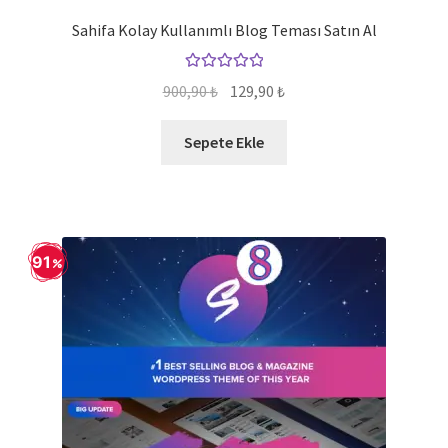
Sahifa Kolay Kullanımlı Blog Teması Satın Al
5 üzerinden
Orijinal
Şu
900,90
₺
129,90
₺
5.00
oy aldı
fiyat:
andaki
900,90 ₺.
fiyat:
Sepete Ekle
129,90 ₺.
91