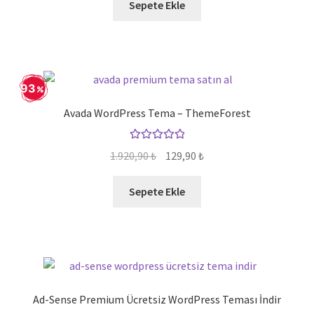
Sepete Ekle
93
Avada WordPress Tema – ThemeForest
5 üzerinden
Orijinal
Şu
1.920,90
₺
129,90
₺
5.00
oy aldı
fiyat:
andaki
1.920,90 ₺.
fiyat:
Sepete Ekle
129,90 ₺.
Ad-Sense Premium Ücretsiz WordPress Teması İndir