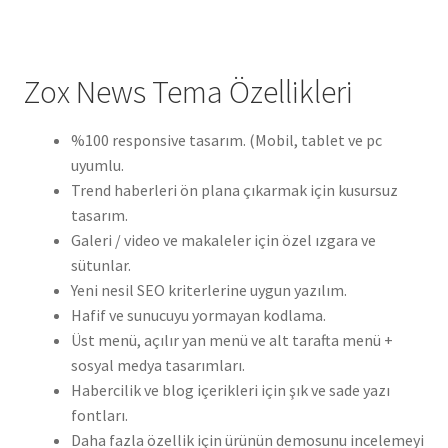
Zox News Tema Özellikleri
%100 responsive tasarım. (Mobil, tablet ve pc
uyumlu.
Trend haberleri ön plana çıkarmak için kusursuz
tasarım.
Galeri / video ve makaleler için özel ızgara ve
sütunlar.
Yeni nesil SEO kriterlerine uygun yazılım.
Hafif ve sunucuyu yormayan kodlama.
Üst menü, açılır yan menü ve alt tarafta menü +
sosyal medya tasarımları.
Habercilik ve blog içerikleri için şık ve sade yazı
fontları.
Daha fazla özellik için ürünün demosunu incelemeyi