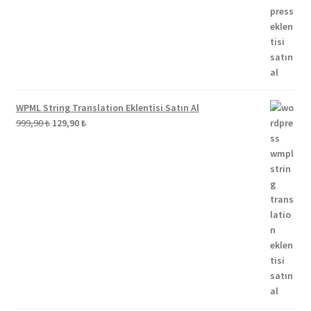
WPML String Translation Eklentisi Satın Al
Orijinal
Şu
999,90
₺
129,90
₺
fiyat:
andaki
999,90 ₺.
fiyat:
129,90 ₺.