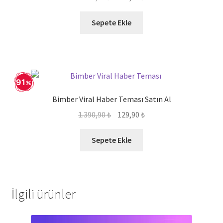
üzerinden
fiyat:
andaki
4.00
oy
1.389,90 ₺.
fiyat:
Sepete Ekle
aldı
129,90 ₺.
91
Bimber Viral Haber Teması Satın Al
Orijinal
Şu
1.390,90
₺
129,90
₺
fiyat:
andaki
1.390,90 ₺.
fiyat:
Sepete Ekle
129,90 ₺.
İlgili ürünler