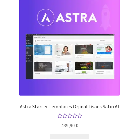
Astra Starter Templates Orjinal Lisans Satın Al
5 üzerinden
439,90
₺
5.00
oy aldı