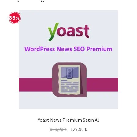
86
Yoast News Premium Satın Al
Orijinal
Şu
899,90
₺
129,90
₺
fiyat:
andaki