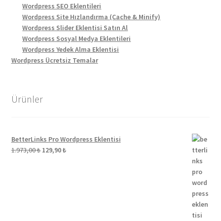
Wordpress SEO Eklentileri
Wordpress Site Hızlandırma (Cache & Minify)
Wordpress Slider Eklentisi Satın Al
Wordpress Sosyal Medya Eklentileri
Wordpress Yedek Alma Eklentisi
Wordpress Ücretsiz Temalar
Ürünler
BetterLinks Pro Wordpress Eklentisi
Orijinal
Şu
1.973,00
₺
129,90
₺
fiyat:
andaki
1.973,00 ₺.
fiyat:
129,90 ₺.