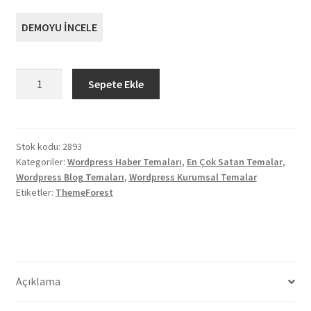
DEMOYU İNCELE
Zox
Sepete Ekle
News
Profesyonel
Haber
ve
Stok kodu:
2893
Kategoriler:
Wordpress Haber Temaları
,
En Çok Satan Temalar
,
Blog
Wordpress Blog Temaları
,
Wordpress Kurumsal Temalar
Teması
Etiketler:
ThemeForest
adet
Açıklama