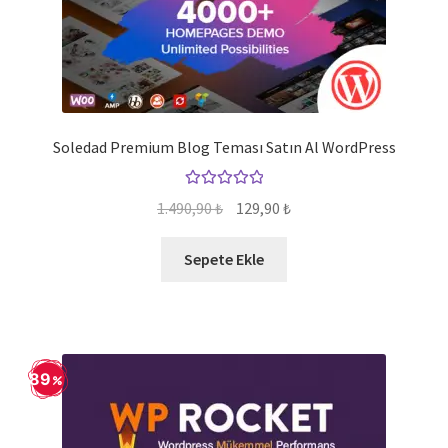
Soledad Premium Blog Teması Satın Al WordPress
5 üzerinden
Orijinal
Şu
1.490,90
₺
129,90
₺
5.00
oy aldı
fiyat:
andaki
1.490,90 ₺.
fiyat:
Sepete Ekle
129,90 ₺.
89