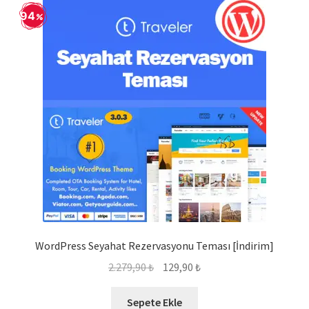
94
WordPress Seyahat Rezervasyonu Teması [İndirim]
Orijinal
Şu
2.279,90
₺
129,90
₺
fiyat:
andaki
2.279,90 ₺.
fiyat:
Sepete Ekle