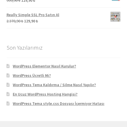
999,90
₺
129,90
₺
fiyat:
andaki
999,90 ₺.
fiyat:
Really Simple SSL Pro Satın Al
129,90 ₺.
Orijinal
Şu
2.370,90
₺
129,90
₺
fiyat:
andaki
2.370,90 ₺.
fiyat:
129,90 ₺.
Son Yazılarımız
WordPress Elementor Nasıl Kurulur?
WordPress Ücretli Mi?
WordPress Tema Kaldırma / Silme Nasıl Yapılır?
En Ucuz WordPress Hosting Hangisi?
WordPress Tema style.css Dosyası İçermiyor Hatası