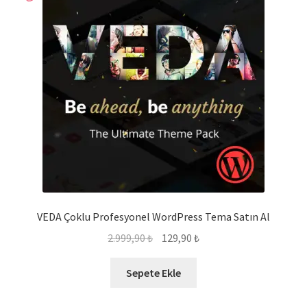
VEDA Çoklu Profesyonel WordPress Tema Satın Al
Orijinal
Şu
2.999,90
₺
129,90
₺
fiyat:
andaki
2.999,90 ₺.
fiyat:
Sepete Ekle
129,90 ₺.