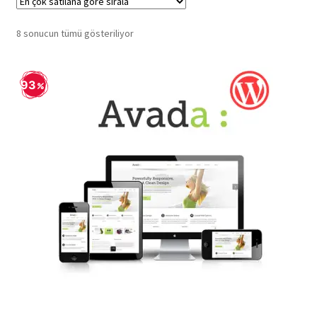
Popülerliğe
8 sonucun tümü gösteriliyor
göre
sıralandı
93