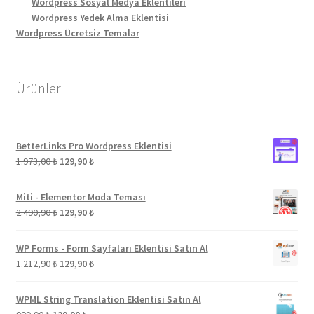
Wordpress Sosyal Medya Eklentileri
Wordpress Yedek Alma Eklentisi
Wordpress Ücretsiz Temalar
Ürünler
BetterLinks Pro Wordpress Eklentisi
Orijinal
Şu
1.973,00
₺
129,90
₺
fiyat:
andaki
1.973,00 ₺.
fiyat:
Miti - Elementor Moda Teması
129,90 ₺.
Orijinal
Şu
2.490,90
₺
129,90
₺
fiyat:
andaki
2.490,90 ₺.
fiyat:
WP Forms - Form Sayfaları Eklentisi Satın Al
129,90 ₺.
Orijinal
Şu
1.212,90
₺
129,90
₺
fiyat:
andaki
1.212,90 ₺.
fiyat:
WPML String Translation Eklentisi Satın Al
129,90 ₺.
Orijinal
Şu