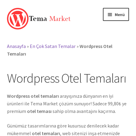
Dolaşıma
İçeriğe
Menü
geç
geç
Anasayfa
Anasayfa
»
En Çok Satan Temalar
»
Wordpress Otel
Mağaza
Temaları
TEMALAR
Wordpress Otel Temaları
EKLENTİLER
Wordpress otel temaları
arayışınıza dünyanın en iyi
Markalar
ürünleri ile Tema Market çözüm sunuyor! Sadece 99,80₺ ye
premium
otel teması
sahip olma avantajını kaçırma.
Hesabım
Günümüz tasarımlarına göre kusursuz denilecek kadar
mükemmel
otel temaları
, web sitenizi inşa etmenizde
Blog