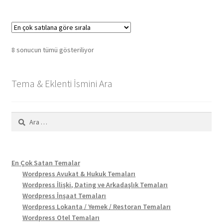
Popülerliğe
8 sonucun tümü gösteriliyor
göre
sıralandı
Tema & Eklenti İsmini Ara
Arama:
En Çok Satan Temalar
Wordpress Avukat & Hukuk Temaları
Wordpress İlişki, Dating ve Arkadaşlık Temaları
Wordpress İnşaat Temaları
Wordpress Lokanta / Yemek / Restoran Temaları
Wordpress Otel Temaları