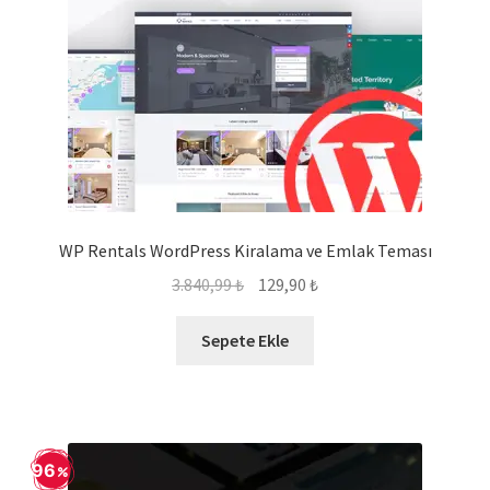
WP Rentals WordPress Kiralama ve Emlak Teması
Orijinal
Şu
3.840,99
₺
129,90
₺
fiyat:
andaki
3.840,99 ₺.
fiyat:
Sepete Ekle
129,90 ₺.
96