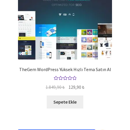
TheGem WordPress Yüksek Hızlı Tema Satın Al
5 üzerinden
Orijinal
Şu
1.849,90
₺
129,90
₺
5.00
oy aldı
fiyat:
andaki
1.849,90 ₺.
fiyat:
Sepete Ekle
129,90 ₺.