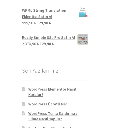
fiyat:
andaki
1.212,90 ₺.
fiyat:
WPML String Translation
129,90 ₺.
Eklentisi Satın Al
Orijinal
Şu
999,90
₺
129,90
₺
fiyat:
andaki
999,90 ₺.
fiyat:
Really Simple SSL Pro Satın Al
129,90 ₺.
Orijinal
Şu
2.370,90
₺
129,90
₺
fiyat:
andaki
2.370,90 ₺.
fiyat:
129,90 ₺.
Son Yazılarımız
WordPress Elementor Nasıl
Kurulur?
WordPress Ücretli Mi?
WordPress Tema Kaldırma /
Silme Nasıl Yapılır?