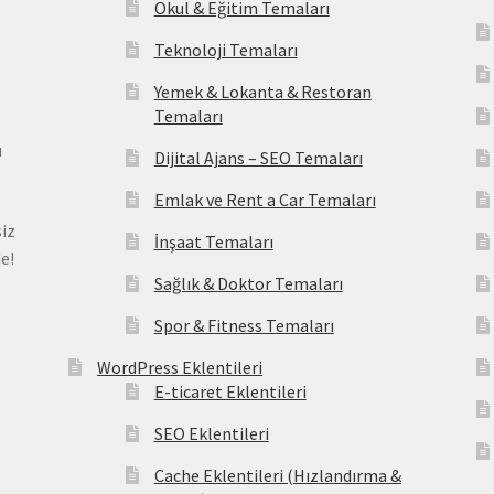
Okul & Eğitim Temaları
Teknoloji Temaları
Yemek & Lokanta & Restoran
Temaları
ı
Dijital Ajans – SEO Temaları
Emlak ve Rent a Car Temaları
iz
İnşaat Temaları
e!
Sağlık & Doktor Temaları
Spor & Fitness Temaları
WordPress Eklentileri
E-ticaret Eklentileri
SEO Eklentileri
Cache Eklentileri (Hızlandırma &