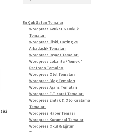
En Çok Satan Temalar
Wordpress Avukat & Hukuk
Temaları
Wordpress İlişki, Dating ve
Arkadaşlık Temaları
Wordpress İnşaat Temaları
Wordpress Lokanta / Yemek /
Restoran Temaları
Wordpress Otel Temaları
Wordpress Blog Temaları
Wordpress Ajans Temaları
Wordpress E-Ticaret Temaları
Wordpress Emlak & Oto Kiralama
Temaları
tisi
Wordpress Haber Teması
Wordpress Kurumsal Temalar
ki
Wordpress Okul & Eğitim