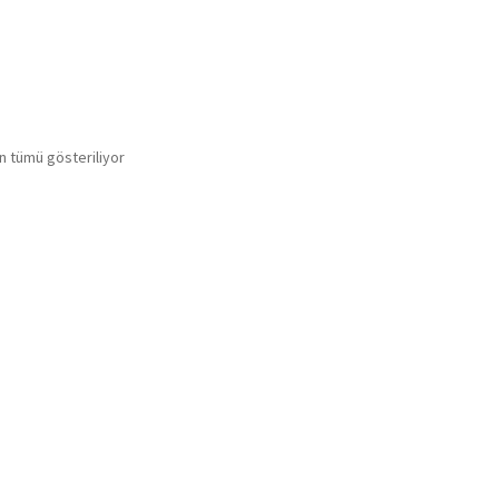
Popülerliğe
n tümü gösteriliyor
göre
sıralandı