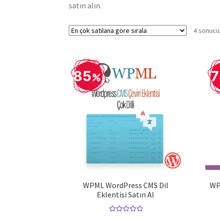
satın alın.
4 sonucu
85
7
WPML WordPress CMS Dil
WP
Eklentisi Satın Al
5 üzerinden