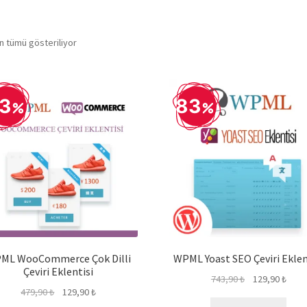
Popülerliğe
n tümü gösteriliyor
göre
sıralandı
3
83
ML WooCommerce Çok Dilli
WPML Yoast SEO Çeviri Eklen
Çeviri Eklentisi
Orijinal
Şu
743,90
₺
129,90
₺
Orijinal
Şu
479,90
₺
129,90
₺
fiyat:
anda
fiyat:
andaki