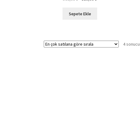
fiyat:
andaki
560,90 ₺.
fiyat:
Sepete Ekle
129,90 ₺.
4 sonucu