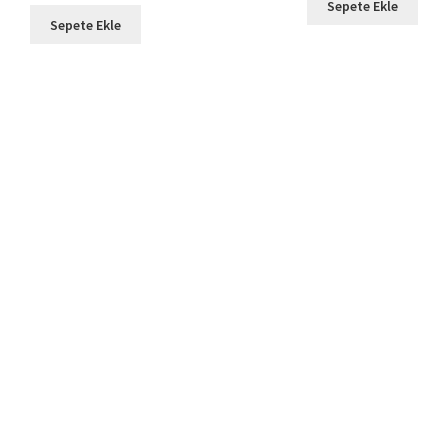
743,90 ₺.
fiyat:
Sepete Ekle
479,90 ₺.
fiyat:
129,9
Sepete Ekle
129,90 ₺.