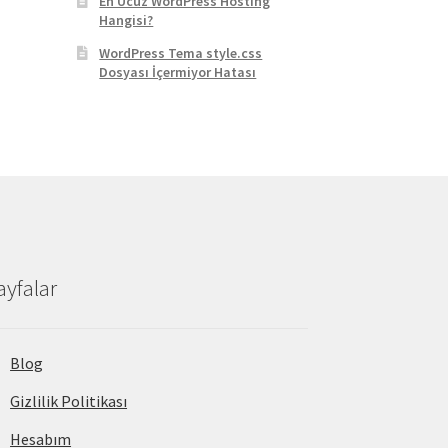
En Ucuz WordPress Hosting
Hangisi?
WordPress Tema style.css
Dosyası İçermiyor Hatası
ayfalar
Blog
Gizlilik Politikası
Hesabım