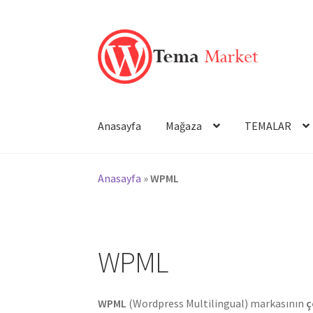
Dolaşıma
İçeriğe
geç
geç
Anasayfa
Mağaza
TEMALAR
Anasayfa
»
WPML
WPML
WPML
(Wordpress Multilingual) markasının
ç