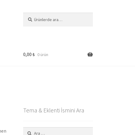
Ara:
Ara
0,00
₺
0 ürün
Tema & Eklenti İsmini Ara
Arama:
men