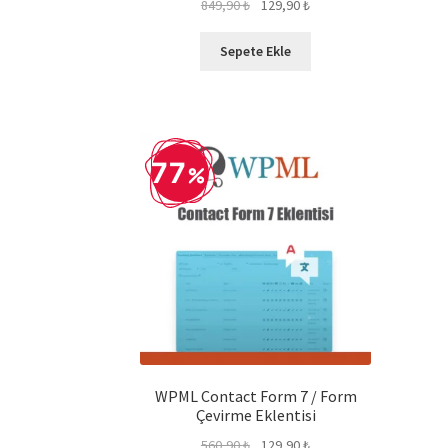
Orijinal
Şu
849,90
₺
129,90
₺
5.00
oy aldı
fiyat:
andaki
849,90 ₺.
fiyat:
Sepete Ekle
129,90 ₺.
77
WPML Contact Form 7 / Form
Çevirme Eklentisi
Orijinal
Şu
560,90
₺
129,90
₺