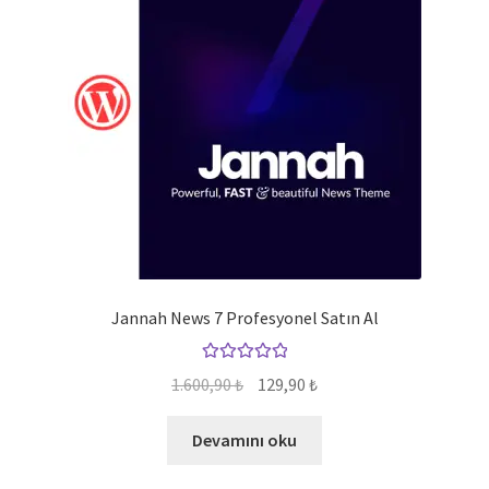
Jannah News 7 Profesyonel Satın Al
5 üzerinden
Orijinal
Şu
1.600,90
₺
129,90
₺
5.00
oy aldı
fiyat:
andaki
1.600,90 ₺.
fiyat:
Devamını oku
129,90 ₺.