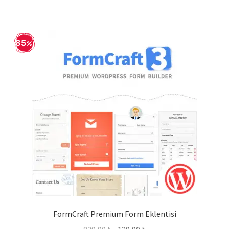
85
FormCraft Premium Form Eklentisi
Orijinal
Şu