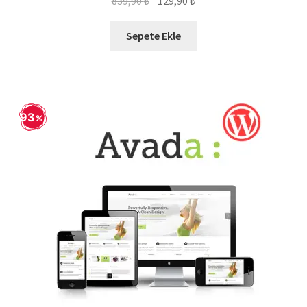
839,90
₺
129,90
₺
fiyat:
andaki
839,90 ₺.
fiyat:
Sepete Ekle
129,90 ₺.
93