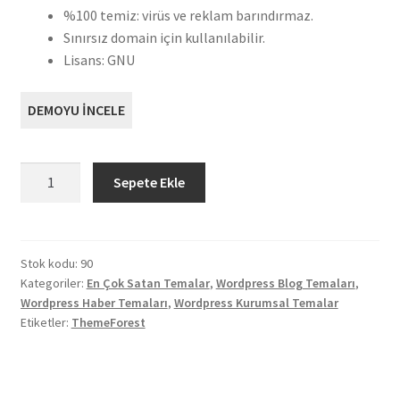
%100 temiz: virüs ve reklam barındırmaz.
Sınırsız domain için kullanılabilir.
Lisans: GNU
DEMOYU İNCELE
Bimber
Sepete Ekle
Viral
Haber
Teması
Satın
Stok kodu:
90
Kategoriler:
En Çok Satan Temalar
,
Wordpress Blog Temaları
,
Al
Wordpress Haber Temaları
,
Wordpress Kurumsal Temalar
adet
Etiketler:
ThemeForest