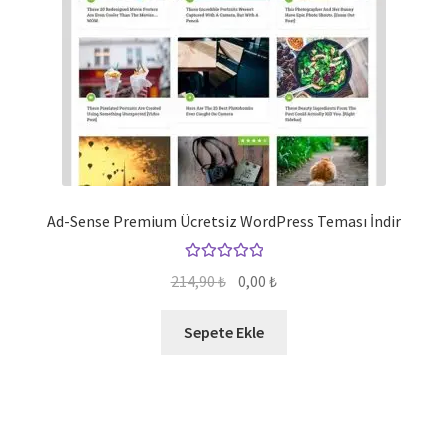
Ad-Sense Premium Ücretsiz WordPress Teması İndir
5 üzerinden
Orijinal
Şu
214,90
₺
0,00
₺
5.00
oy aldı
fiyat:
andaki
214,90 ₺.
fiyat:
Sepete Ekle
0,00 ₺.