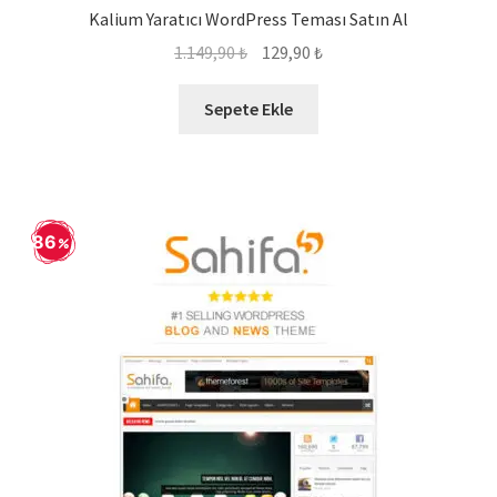
Kalium Yaratıcı WordPress Teması Satın Al
Orijinal
Şu
1.149,90
₺
129,90
₺
fiyat:
andaki
1.149,90 ₺.
fiyat:
Sepete Ekle
129,90 ₺.
86