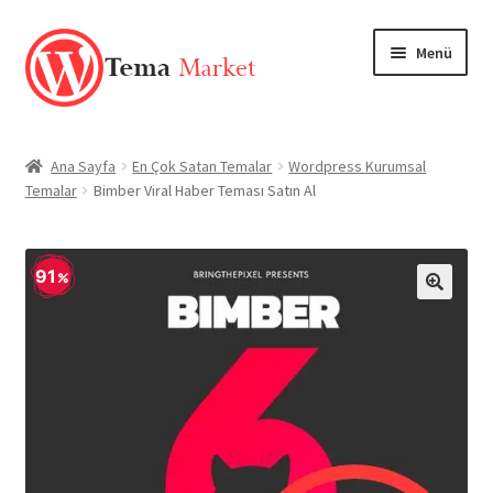
Dolaşıma
İçeriğe
Menü
geç
geç
Anasayfa
Ana Sayfa
En Çok Satan Temalar
Wordpress Kurumsal
Temalar
Bimber Viral Haber Teması Satın Al
Mağaza
TEMALAR
91
EKLENTİLER
🔍
Markalar
Hesabım
Blog