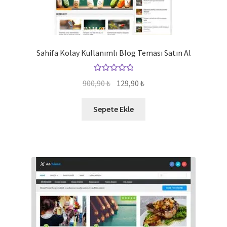
Sahifa Kolay Kullanımlı Blog Teması Satın Al
5 üzerinden
Orijinal
Şu
900,90
₺
129,90
₺
5.00
oy aldı
fiyat:
andaki
900,90 ₺.
fiyat:
Sepete Ekle
129,90 ₺.