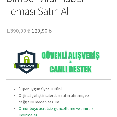
Teması Satın Al
Orijinal
Şu
1.390,90
₺
129,90
₺
fiyat:
andaki
1.390,90 ₺.
fiyat:
129,90 ₺.
Süper uygun fiyatlı ürün!
Orjinal geliştiricilerden satın alınmış ve
değiştirilmeden teslim.
Ömür boyu ücretsiz güncelleme ve sınırsız
indirmeler.