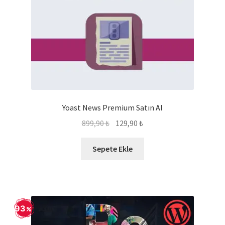
Yoast News Premium Satın Al
Orijinal
Şu
899,90
₺
129,90
₺
fiyat:
andaki
899,90 ₺.
fiyat:
Sepete Ekle
129,90 ₺.
93