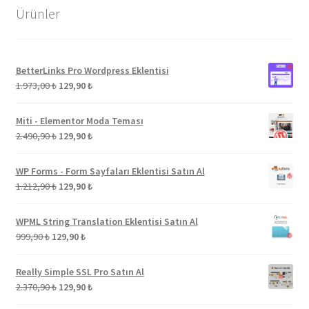
Ürünler
BetterLinks Pro Wordpress Eklentisi
Orijinal
Şu
1.973,00
₺
129,90
₺
fiyat:
andaki
1.973,00 ₺.
fiyat:
Miti - Elementor Moda Teması
129,90 ₺.
Orijinal
Şu
2.490,90
₺
129,90
₺
fiyat:
andaki
2.490,90 ₺.
fiyat:
WP Forms - Form Sayfaları Eklentisi Satın Al
129,90 ₺.
Orijinal
Şu
1.212,90
₺
129,90
₺
fiyat:
andaki
1.212,90 ₺.
fiyat:
WPML String Translation Eklentisi Satın Al
129,90 ₺.
Orijinal
Şu
999,90
₺
129,90
₺
fiyat:
andaki
999,90 ₺.
fiyat:
Really Simple SSL Pro Satın Al
129,90 ₺.
Orijinal
Şu
2.370,90
₺
129,90
₺
fiyat:
andaki