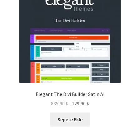
Elegant The Divi Builder Satın Al
Orijinal
Şu
835,90
₺
129,90
₺
fiyat:
andaki
835,90 ₺.
fiyat:
Sepete Ekle
129,90 ₺.