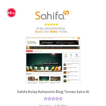
86
Sahifa Kolay Kullanımlı Blog Teması Satın Al
5 üzerinden
Orijinal
Şu