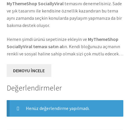
MyThemeShop SociallyViral
temasını denemelisiniz. Sade
ve şık tasarımı ile kendisine öznellik kazandıran bu tema
aynı zamanda seçkin konularda paylaşım yapmanıza da bir
bakıma destek oluyor.
Hemen şimdi ürünü sepetinize ekleyin ve
MyThemeShop
SociallyViral teması satın al
ın. Kendi bloğunuzu açmanın
renkli ve sosyal haline sahip olmak sizi çok mutlu edecek…
DEMOYU İNCELE
Değerlendirmeler
Henüz değerlendirme yapılmadı.