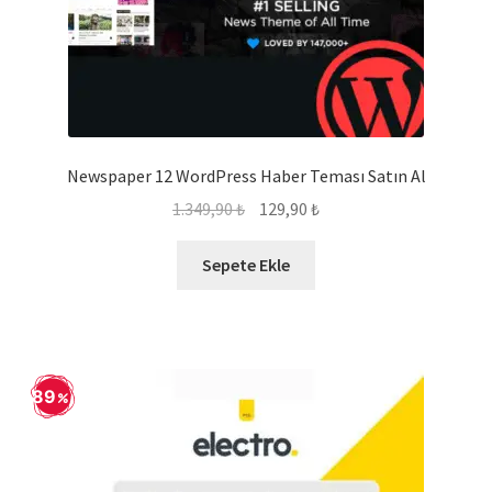
Newspaper 12 WordPress Haber Teması Satın Al
Orijinal
Şu
1.349,90
₺
129,90
₺
fiyat:
andaki
1.349,90 ₺.
fiyat:
Sepete Ekle
129,90 ₺.
89