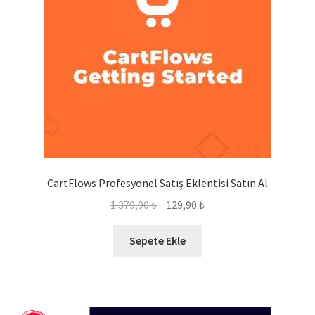
CartFlows Profesyonel Satış Eklentisi Satın Al
Orijinal
Şu
1.379,90
₺
129,90
₺
fiyat:
andaki
1.379,90 ₺.
fiyat:
Sepete Ekle
129,90 ₺.