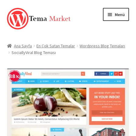
Dolaşıma
İçeriğe
Menü
geç
geç
Anasayfa
Ana Sayfa
En Çok Satan Temalar
Wordpress Blog Temaları
SociallyViral Blog Teması
Mağaza
TEMALAR
88
EKLENTİLER
Markalar
Hesabım
Blog