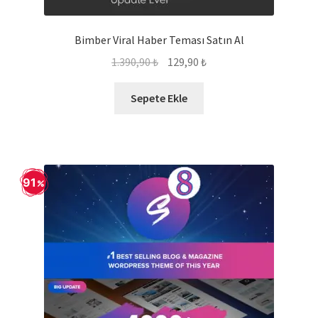
Bimber Viral Haber Teması Satın Al
Orijinal
Şu
1.390,90
₺
129,90
₺
fiyat:
andaki
1.390,90 ₺.
fiyat:
Sepete Ekle
129,90 ₺.
91