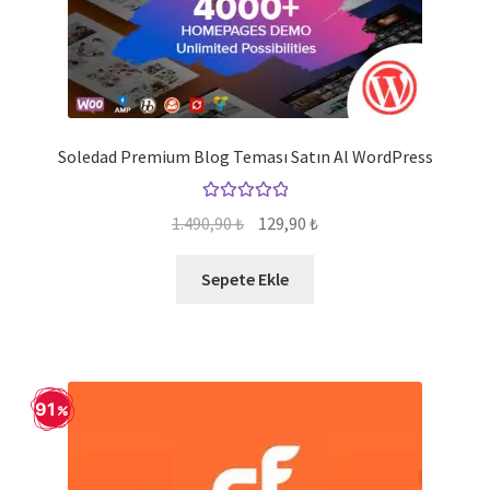
Soledad Premium Blog Teması Satın Al WordPress
5 üzerinden
Orijinal
Şu
1.490,90
₺
129,90
₺
5.00
oy aldı
fiyat:
andaki
1.490,90 ₺.
fiyat:
Sepete Ekle
129,90 ₺.
91