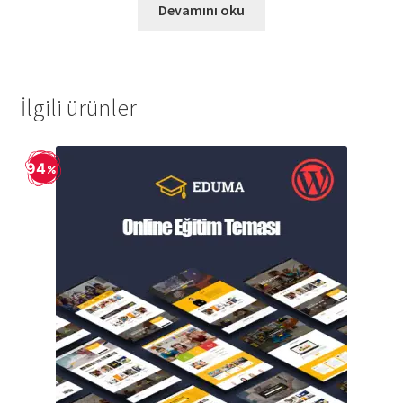
1.600,90 ₺.
fiyat:
Devamını oku
129,90 ₺.
İlgili ürünler
94