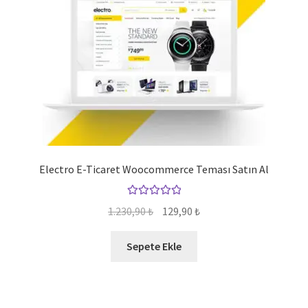
Electro E-Ticaret Woocommerce Teması Satın Al
5 üzerinden
Orijinal
Şu
1.230,90
₺
129,90
₺
5.00
oy aldı
fiyat:
andaki
1.230,90 ₺.
fiyat:
Sepete Ekle
129,90 ₺.