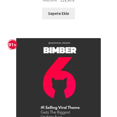
900,90
₺
129,90
₺
5.00
oy aldı
fiyat:
andaki
900,90 ₺.
fiyat:
Sepete Ekle
129,90 ₺.
91