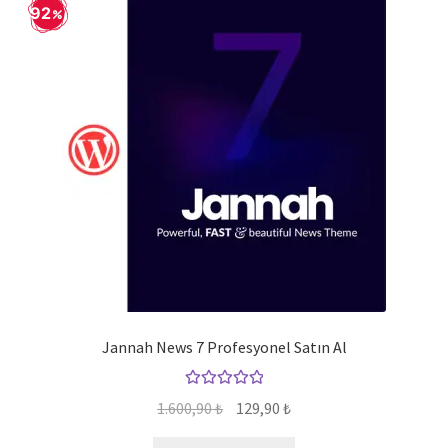
92
Jannah News 7 Profesyonel Satın Al
5 üzerinden
Orijinal
Şu
1.600,90
₺
129,90
₺
5.00
oy aldı
fiyat:
andaki