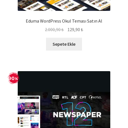
Eduma WordPress Okul Teması Satın Al
Orijinal
Şu
2.000,90
₺
129,90
₺
fiyat:
andaki
2.000,90 ₺.
fiyat:
Sepete Ekle
129,90 ₺.
90