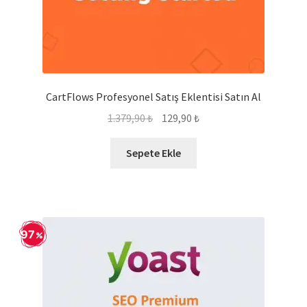
CartFlows Profesyonel Satış Eklentisi Satın Al
Orijinal
Şu
1.379,90
₺
129,90
₺
fiyat:
andaki
1.379,90 ₺.
fiyat:
Sepete Ekle
129,90 ₺.
97