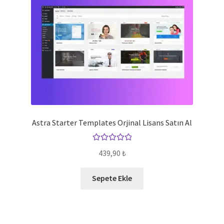
Astra Starter Templates Orjinal Lisans Satın Al
5 üzerinden
439,90
₺
5.00
oy aldı
Sepete Ekle