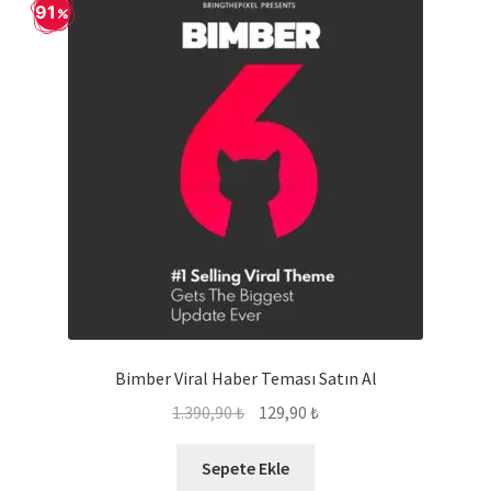
91
Bimber Viral Haber Teması Satın Al
Orijinal
Şu
1.390,90
₺
129,90
₺
fiyat:
andaki
1.390,90 ₺.
fiyat:
Sepete Ekle