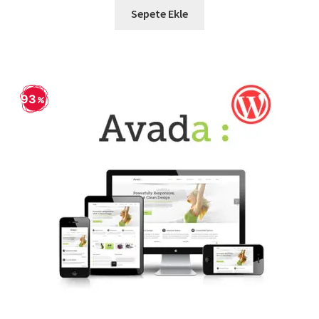
739,90 ₺.
fiyat:
Sepete Ekle
129,90 ₺.
93