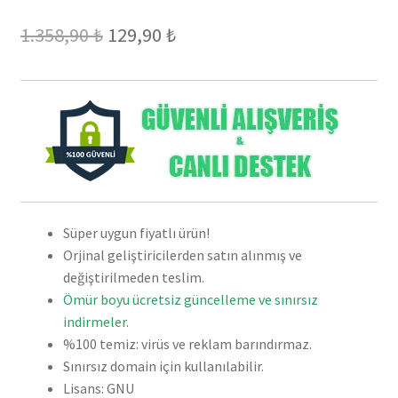
Orijinal
Şu
1.358,90
₺
129,90
₺
fiyat:
andaki
1.358,90 ₺.
fiyat:
129,90 ₺.
Süper uygun fiyatlı ürün!
Orjinal geliştiricilerden satın alınmış ve
değiştirilmeden teslim.
Ömür boyu ücretsiz güncelleme ve sınırsız
indirmeler.
%100 temiz: virüs ve reklam barındırmaz.
Sınırsız domain için kullanılabilir.
Lisans: GNU