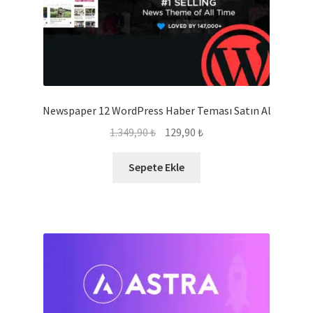
Newspaper 12 WordPress Haber Teması Satın Al
Orijinal
Şu
1.349,90
₺
129,90
₺
fiyat:
andaki
1.349,90 ₺.
fiyat:
Sepete Ekle
129,90 ₺.