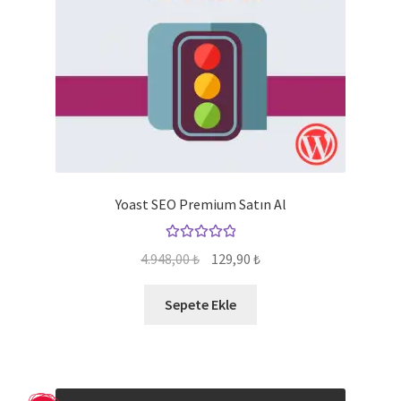
Yoast SEO Premium Satın Al
5 üzerinden
Orijinal
Şu
4.948,00
₺
129,90
₺
5.00
oy aldı
fiyat:
andaki
4.948,00 ₺.
fiyat:
Sepete Ekle
129,90 ₺.