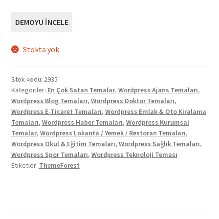
DEMOYU İNCELE
Stokta yok
Stok kodu:
2935
Kategoriler:
En Çok Satan Temalar
,
Wordpress Ajans Temaları
,
Wordpress Blog Temaları
,
Wordpress Doktor Temaları
,
Wordpress E-Ticaret Temaları
,
Wordpress Emlak & Oto Kiralama
Temaları
,
Wordpress Haber Temaları
,
Wordpress Kurumsal
Temalar
,
Wordpress Lokanta / Yemek / Restoran Temaları
,
Wordpress Okul & Eğitim Temaları
,
Wordpress Sağlık Temaları
,
Wordpress Spor Temaları
,
Wordpress Teknoloji Teması
Etiketler:
ThemeForest