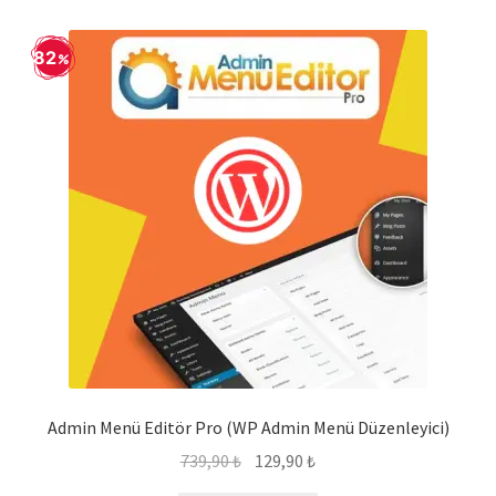
82
Admin Menü Editör Pro (WP Admin Menü Düzenleyici)
Orijinal
Şu
739,90
₺
129,90
₺
fiyat:
andaki