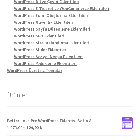
WordPress Dil ve Çeviri Eklentileri
WordPress E-Ticaret ve WooCommerce Eklentileri
WordPress Form Oluşturma Eklentileri
WordPress Güvenlik Eklentileri
WordPress Sayfa Düzenleme Eklentileri
WordPress SEO Eklentileri
WordPress Site Hızlandırma Eklentileri
WordPress Slider Eklentileri
WordPress Sosyal Medya Eklentileri
WordPress Yedekleme Eklentileri
WordPress Ücretsiz Temalar
Ürünler
BetterLinks Pro WordPress Eklentisi Satın Al
Orijinal
Şu
1.973,00
₺
129,90
₺
fiyat:
andaki