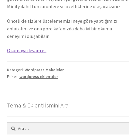
Minify dahil tüm ürünlere ve özelliklerine ulaşacaksınız.
Öncelikle sizlere listelememizi neye göre yaptığımızı
anlatalım ve ona göre kafanızda daha iyi bir okuma
deneyimi oluşabilsin.
En
Okumaya devam et
İyi
WordPress
Kategori:
Wordpress Makaleler
Eklentileri
Etiket:
wordpress eklentiler
2025
(Ücretsiz
ve
Ücretli)
Tema & Eklenti İsmini Ara
Arama: