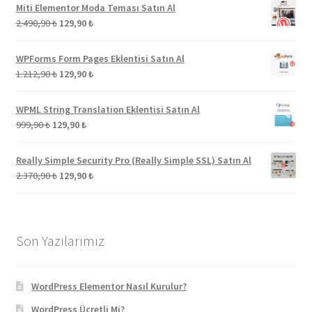
1.973,00 ₺.
fiyat:
Miti Elementor Moda Teması Satın Al
129,90 ₺.
Orijinal
Şu
2.490,90
₺
129,90
₺
fiyat:
andaki
2.490,90 ₺.
fiyat:
WPForms Form Pages Eklentisi Satın Al
129,90 ₺.
Orijinal
Şu
1.212,90
₺
129,90
₺
fiyat:
andaki
1.212,90 ₺.
fiyat:
WPML String Translation Eklentisi Satın Al
129,90 ₺.
Orijinal
Şu
999,90
₺
129,90
₺
fiyat:
andaki
999,90 ₺.
fiyat:
Really Simple Security Pro (Really Simple SSL) Satın Al
129,90 ₺.
Orijinal
Şu
2.370,90
₺
129,90
₺
fiyat:
andaki
2.370,90 ₺.
fiyat:
129,90 ₺.
Son Yazılarımız
WordPress Elementor Nasıl Kurulur?
WordPress Ücretli Mi?