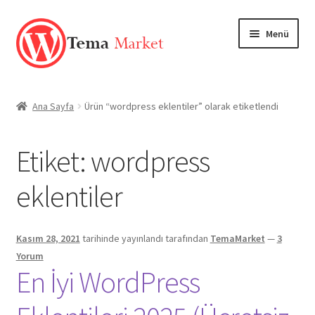
Dolaşıma
İçeriğe
Menü
geç
geç
Anasayfa
Ana Sayfa
Ürün “wordpress eklentiler” olarak etiketlendi
Mağaza
Etiket:
wordpress
TEMALAR
eklentiler
EKLENTİLER
Markalar
Kasım 28, 2021
tarihinde yayınlandı
tarafından
TemaMarket
—
3
Yorum
En İyi WordPress
Hesabım
Blog