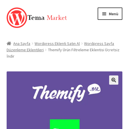
Dolaşıma
İçeriğe
Menü
geç
geç
Anasayfa
Ana Sayfa
Wordpress Eklenti Satın Al
Wordpress Sayfa
Düzenleme Eklentileri
Themify Ürün Filtreleme Eklentisi Ücretsiz
Mağaza
İndir
TEMALAR
EKLENTİLER
🔍
Markalar
Hesabım
Blog