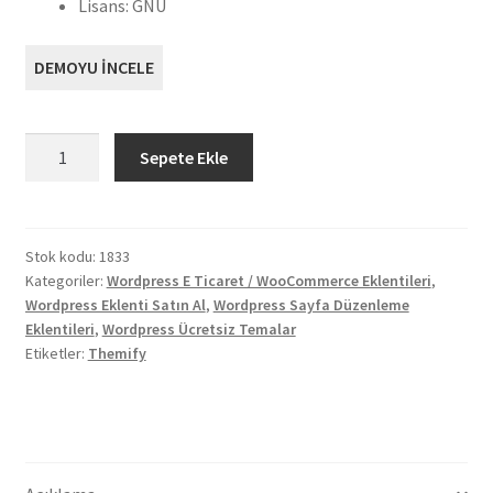
Lisans: GNU
DEMOYU İNCELE
Themify
Sepete Ekle
Ürün
Filtreleme
Eklentisi
Ücretsiz
Stok kodu:
1833
Kategoriler:
Wordpress E Ticaret / WooCommerce Eklentileri
,
İndir
Wordpress Eklenti Satın Al
,
Wordpress Sayfa Düzenleme
adet
Eklentileri
,
Wordpress Ücretsiz Temalar
Etiketler:
Themify