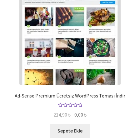
Ad-Sense Premium Ücretsiz WordPress Teması İndir
5 üzerinden
Orijinal
Şu
214,90
₺
0,00
₺
5.00
oy aldı
fiyat:
andaki
214,90 ₺.
fiyat:
Sepete Ekle
0,00 ₺.