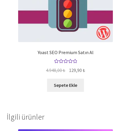
Yoast SEO Premium Satın Al
5 üzerinden
Orijinal
Şu
4.948,00
₺
129,90
₺
5.00
oy aldı
fiyat:
andaki
4.948,00 ₺.
fiyat:
Sepete Ekle
129,90 ₺.
İlgili ürünler