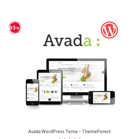
93
Avada WordPress Tema – ThemeForest