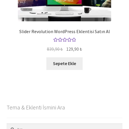
Slider Revolution WordPress Eklentisi Satın Al
5 üzerinden
Orijinal
Şu
839,90
₺
129,90
₺
5.00
oy aldı
fiyat:
andaki
839,90 ₺.
fiyat:
Sepete Ekle
129,90 ₺.
Tema & Eklenti İsmini Ara
Arama: