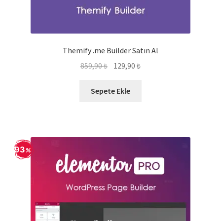
Themify .me Builder Satın Al
Orijinal
Şu
859,90
₺
129,90
₺
fiyat:
andaki
859,90 ₺.
fiyat:
Sepete Ekle
129,90 ₺.
93