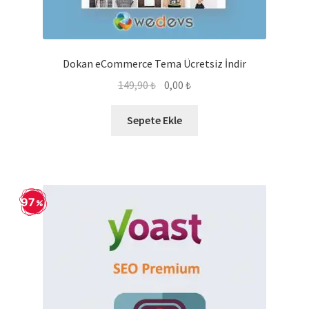
Dokan eCommerce Tema Ücretsiz İndir
Orijinal
Şu
149,90
₺
0,00
₺
fiyat:
andaki
149,90 ₺.
fiyat:
Sepete Ekle
0,00 ₺.
97