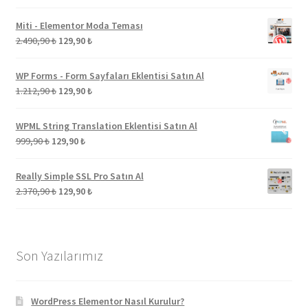
fiyat:
andaki
1.973,00 ₺.
fiyat:
Miti - Elementor Moda Teması
129,90 ₺.
Orijinal
Şu
2.490,90
₺
129,90
₺
fiyat:
andaki
2.490,90 ₺.
fiyat:
WP Forms - Form Sayfaları Eklentisi Satın Al
129,90 ₺.
Orijinal
Şu
1.212,90
₺
129,90
₺
fiyat:
andaki
1.212,90 ₺.
fiyat:
WPML String Translation Eklentisi Satın Al
129,90 ₺.
Orijinal
Şu
999,90
₺
129,90
₺
fiyat:
andaki
999,90 ₺.
fiyat:
Really Simple SSL Pro Satın Al
129,90 ₺.
Orijinal
Şu
2.370,90
₺
129,90
₺
fiyat:
andaki
2.370,90 ₺.
fiyat:
129,90 ₺.
Son Yazılarımız
WordPress Elementor Nasıl Kurulur?