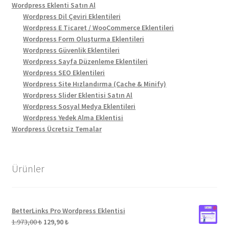
Wordpress Eklenti Satın Al
Wordpress Dil Çeviri Eklentileri
Wordpress E Ticaret / WooCommerce Eklentileri
Wordpress Form Oluşturma Eklentileri
Wordpress Güvenlik Eklentileri
Wordpress Sayfa Düzenleme Eklentileri
Wordpress SEO Eklentileri
Wordpress Site Hızlandırma (Cache & Minify)
Wordpress Slider Eklentisi Satın Al
Wordpress Sosyal Medya Eklentileri
Wordpress Yedek Alma Eklentisi
Wordpress Ücretsiz Temalar
Ürünler
BetterLinks Pro Wordpress Eklentisi
Orijinal
Şu
1.973,00
₺
129,90
₺