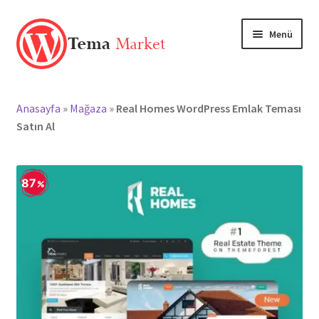
Dolaşıma
İçeriğe
Menü
geç
geç
Anasayfa
Anasayfa
»
Mağaza
»
Real Homes WordPress Emlak Teması
Mağaza
Satın Al
TEMALAR
87
EKLENTİLER
Markalar
Hesabım
Blog