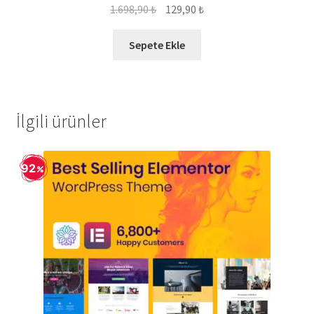
5 üzerinden
Orijinal
Şu
1.698,90
₺
129,90
₺
5.00
oy aldı
fiyat:
andaki
1.698,90 ₺.
fiyat:
Sepete Ekle
129,90 ₺.
İlgili ürünler
92