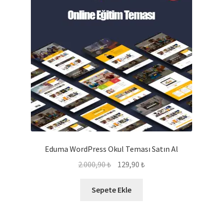
Eduma WordPress Okul Teması Satın Al
Orijinal
Şu
2.000,90
₺
129,90
₺
fiyat:
andaki
2.000,90 ₺.
fiyat:
Sepete Ekle
129,90 ₺.