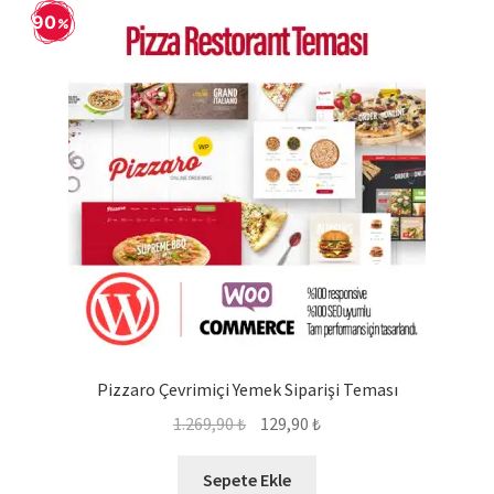
90
Pizzaro Çevrimiçi Yemek Siparişi Teması
Orijinal
Şu
1.269,90
₺
129,90
₺
fiyat:
andaki
1.269,90 ₺.
fiyat:
Sepete Ekle