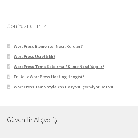
fiyat:
andaki
2.370,90 ₺.
fiyat:
129,90 ₺.
Son Yazılarımız
WordPress Elementor Nasıl Kurulur?
WordPress Ücretli Mi?
WordPress Tema Kaldırma / Silme Nasıl Yapılır?
En Ucuz WordPress Hosting Hangisi?
WordPress Tema style.css Dosyası İçermiyor Hatası
Güvenilir Alışveriş