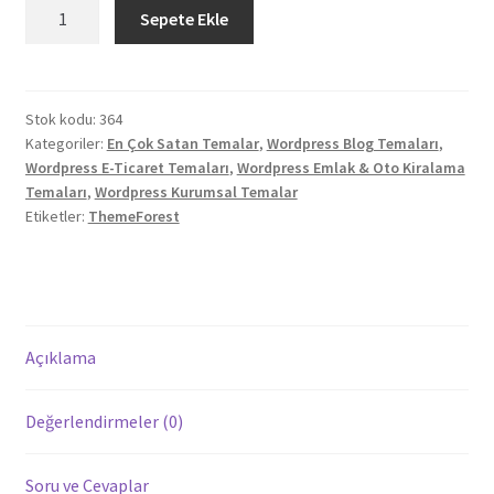
Real
Sepete Ekle
Homes
Wordpress
Emlak
Teması
Stok kodu:
364
Kategoriler:
En Çok Satan Temalar
,
Wordpress Blog Temaları
,
Satın
Wordpress E-Ticaret Temaları
,
Wordpress Emlak & Oto Kiralama
Al
Temaları
,
Wordpress Kurumsal Temalar
adet
Etiketler:
ThemeForest
Açıklama
Değerlendirmeler (0)
Soru ve Cevaplar