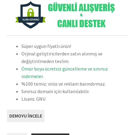
999,90 ₺.
fiyat:
129,90 ₺.
Süper uygun fiyatlı ürün!
Orjinal geliştiricilerden satın alınmış ve
değiştirilmeden teslim.
Ömür boyu ücretsiz güncelleme ve sınırsız
indirmeler.
%100 temiz: virüs ve reklam barındırmaz.
Sınırsız domain için kullanılabilir.
Lisans: GNU
DEMOYU İNCELE