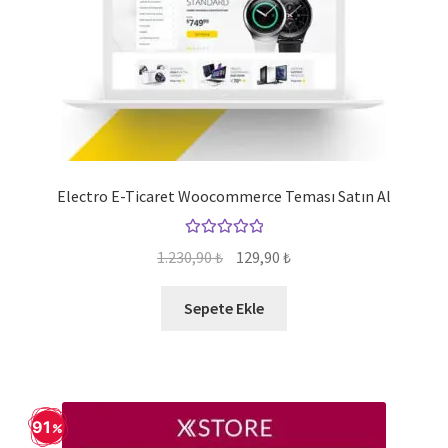
Electro E-Ticaret Woocommerce Teması Satın Al
5 üzerinden
Orijinal
Şu
1.230,90
₺
129,90
₺
5.00
oy aldı
fiyat:
andaki
1.230,90 ₺.
fiyat:
Sepete Ekle
129,90 ₺.
91