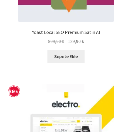
Yoast Local SEO Premium Satın Al
Orijinal
Şu
899,90
₺
129,90
₺
fiyat:
andaki
899,90 ₺.
fiyat:
Sepete Ekle
129,90 ₺.
89