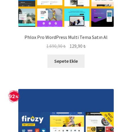
Phlox Pro WordPress Multi Tema Satın Al
Orijinal
Şu
1.690,90
₺
129,90
₺
fiyat:
andaki
1.690,90 ₺.
fiyat:
Sepete Ekle
129,90 ₺.
92