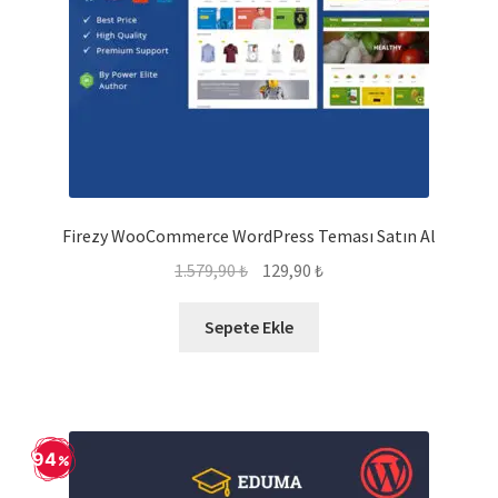
Firezy WooCommerce WordPress Teması Satın Al
Orijinal
Şu
1.579,90
₺
129,90
₺
fiyat:
andaki
1.579,90 ₺.
fiyat:
Sepete Ekle
129,90 ₺.
94