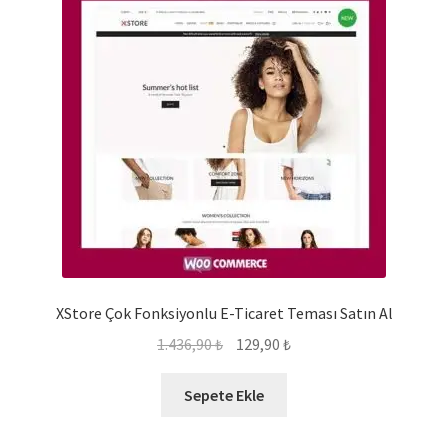
XStore Çok Fonksiyonlu E-Ticaret Teması Satın Al
Orijinal
Şu
1.436,90
₺
129,90
₺
fiyat:
andaki
1.436,90 ₺.
fiyat:
Sepete Ekle
129,90 ₺.