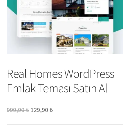
Real Homes WordPress
Emlak Teması Satın Al
Orijinal
Şu
999,90
₺
129,90
₺
fiyat:
andaki