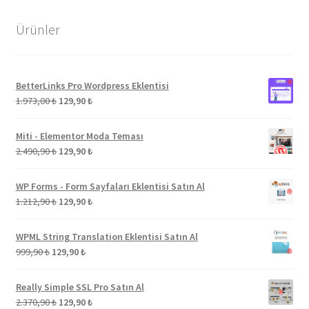
Ürünler
BetterLinks Pro Wordpress Eklentisi
Orijinal
Şu
1.973,00
₺
129,90
₺
fiyat:
andaki
1.973,00 ₺.
fiyat:
Miti - Elementor Moda Teması
129,90 ₺.
Orijinal
Şu
2.490,90
₺
129,90
₺
fiyat:
andaki
2.490,90 ₺.
fiyat:
WP Forms - Form Sayfaları Eklentisi Satın Al
129,90 ₺.
Orijinal
Şu
1.212,90
₺
129,90
₺
fiyat:
andaki
1.212,90 ₺.
fiyat:
WPML String Translation Eklentisi Satın Al
129,90 ₺.
Orijinal
Şu
999,90
₺
129,90
₺
fiyat:
andaki
999,90 ₺.
fiyat:
Really Simple SSL Pro Satın Al
129,90 ₺.
Orijinal
Şu
2.370,90
₺
129,90
₺