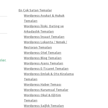
En Çok Satan Temalar
Wordpress Avukat & Hukuk
Temaları
Wordpress İlişki, Dating ve
Arkadaşlık Temaları
Wordpress İnşaat Temaları
Wordpress Lokanta / Yemek /
Restoran Temaları
Wordpress Otel Temaları
Wordpress Blog Temaları
ler.
Wordpress Ajans Temaları
Wordpress E-Ticaret Temaları
Wordpress Emlak & Oto Kiralama
Temaları
Wordpress Haber Teması
Wordpress Kurumsal Temalar
Wordpress Okul & Eğitim
Temaları
Wordpress Sağlık Temaları