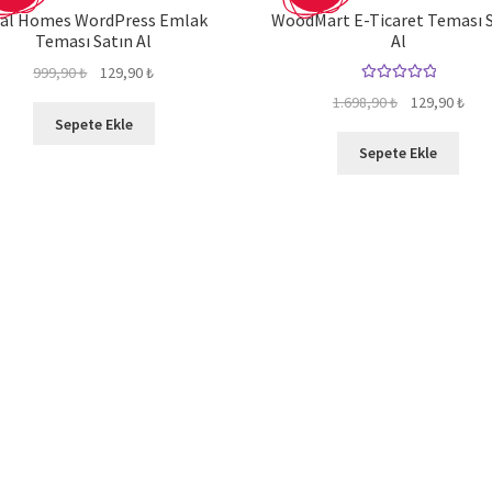
al Homes WordPress Emlak
WoodMart E-Ticaret Teması 
Teması Satın Al
Al
Orijinal
Şu
999,90
₺
129,90
₺
5 üzerinden
fiyat:
andaki
Orijinal
Şu
1.698,90
₺
129,90
₺
5.00
oy aldı
999,90 ₺.
fiyat:
Sepete Ekle
fiyat:
anda
129,90 ₺.
1.698,90 ₺.
fiyat
Sepete Ekle
129,