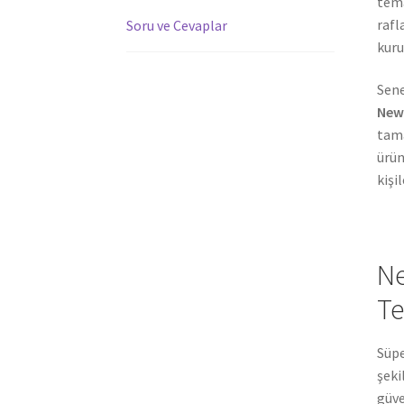
tema
rafl
Soru ve Cevaplar
kuru
Sene
New
tama
ürün
kişi
Ne
Te
Süpe
şeki
güve