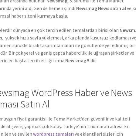
ları arasında bulunan
Newsmag
, 5. sürümü ile Tema Market
arında yerini aldı. Sen de hemen şimdi
Newsmag News satın al
ve k
msal haber siteni kurmaya başla.
lerdir dünyada en çok tercih edilen temalardan birisi olan
Newsm
s
, yüksek hızlı sayfa yüklemesi, arka planda kusursuz kodlaması v
men sürükle bırak tasarımlamaları ile gönüllerde yer edinmiş bir
dür. Bir çok yerel ve geniş çapta habercilik ile uğraşan şirketler ve
lerin en başta tercih ettiği tema
Newsmag 5
dir.
wsmag WordPress Haber ve News
ması Satın Al
r uygun fiyat garantisi ile Tema Market’den güvenilir ve kaliteli
lde alışveriş yapmak çok kolay. Türkiye’nin 1 numaralı adresi. En
nilen ve sevilen
wordpress temaları
ve eklentileri sizler için