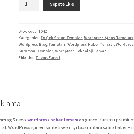
Newsmag
Sepete Ekle
5
Wordpress
Haber
Teması
Stok kodu:
1942
Kategoriler:
En Çok Satan Temalar
,
Wordpress Ajans Temaları
adet
Wordpress Blog Temaları
,
Wordpress Haber Teması
,
Wordpres
Kurumsal Temalar
,
Wordpress Teknoloji Teması
Etiketler:
ThemeForest
ıklama
smag 5
news
wordpress haber teması
en güncel sürümü premiu
n al. WordPress için en kaliteli ve en iyi tasarımlara sahip haber – 