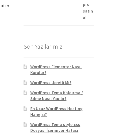
129,90 ₺.
Satın
ki
:
Son Yazılarımız
90 ₺.
WordPress Elementor Nasıl
Kurulur?
WordPress Ücretli Mi?
WordPress Tema Kaldırma /
Silme Nasıl Yapılır?
En Ucuz WordPress Hosting
Hangisi?
WordPress Tema style.css
Dosyası İçermiyor Hatası