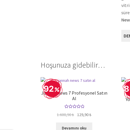
vitr
süre
News
DE
Hoşunuza gidebilir…
92
8
Jannah News 7 Profesyonel Satın
Al
Y
5 üzerinden
Orijinal
Şu
1.600,90
₺
129,90
₺
5.00
oy aldı
fiyat:
andaki
1.600,90 ₺.
fiyat:
Devamını oku