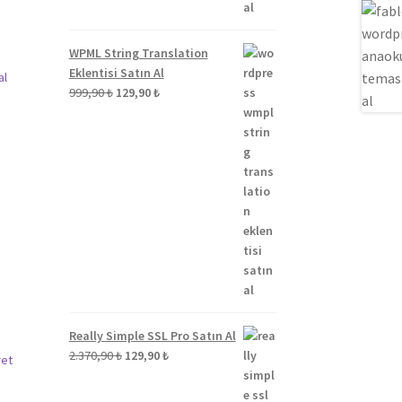
WPML String Translation
Eklentisi Satın Al
Orijinal
Şu
999,90
₺
129,90
₺
fiyat:
andaki
999,90 ₺.
fiyat:
129,90 ₺.
ki
:
90 ₺.
Really Simple SSL Pro Satın Al
Orijinal
Şu
2.370,90
₺
129,90
₺
fiyat:
andaki
2.370,90 ₺.
fiyat: