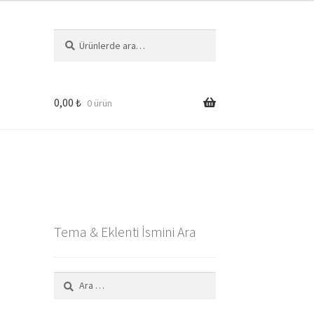
Ara:
Ara
0,00
₺
0 ürün
Tema & Eklenti İsmini Ara
Arama: