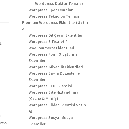
Wordpress Doktor Temaları
Wordpress Spor Temaları
Wordpress Teknoloji Teması
Premium Wordpress Eklentileri Satın
Al
Wordpress Dil Çeviri Eklentileri
,
Wordpress E Ticaret /
s
WooCommerce Eklentileri
Wordpress Form Oluşturma
Eklentileri
Wordpress Güvenlik Eklentileri
Wordpress Sayfa Düzenleme
Eklentileri
Wordpress SEO Eklentisi
Wordpress Site Hızlandırma
(Cache & Minify)
Wordpress Slider Eklentisi Satın
Al
m
Wordpress Sosyal Medya
news
Eklentileri