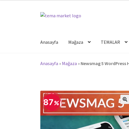
Dolaşıma
İçeriğe
geç
geç
Anasayfa
Mağaza
TEMALAR
Anasayfa
»
Mağaza
»
Newsmag 5 WordPress 
87
🔍