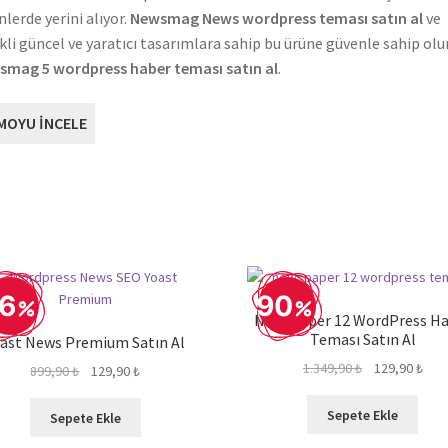
inlerde yerini alıyor.
Newsmag News wordpress teması satın al
ve
kli güncel ve yaratıcı tasarımlara sahip bu ürüne güvenle sahip olu
mag 5 wordpress haber teması satın al
.
MOYU İNCELE
6
90
Newspaper 12 WordPress H
Teması Satın Al
oast News Premium Satın Al
Orijinal
Şu
1.349,90
₺
129,90
₺
Orijinal
Şu
899,90
₺
129,90
₺
fiyat:
anda
fiyat:
andaki
1.349,90 ₺.
fiyat
899,90 ₺.
fiyat:
Sepete Ekle
Sepete Ekle
129,
129,90 ₺.