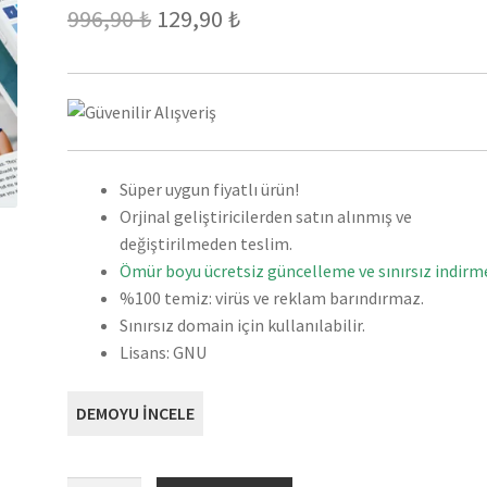
Orijinal
Şu
996,90
₺
129,90
₺
fiyat:
andaki
996,90 ₺.
fiyat:
129,90 ₺.
Süper uygun fiyatlı ürün!
Orjinal geliştiricilerden satın alınmış ve
değiştirilmeden teslim.
Ömür boyu ücretsiz güncelleme ve sınırsız indirme
%100 temiz: virüs ve reklam barındırmaz.
Sınırsız domain için kullanılabilir.
Lisans: GNU
DEMOYU İNCELE