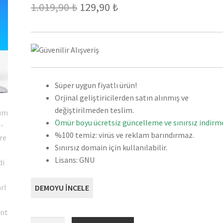
Orijinal
Şu
1.019,90
₺
129,90
₺
fiyat:
andaki
1.019,90 ₺.
fiyat:
129,90 ₺.
Süper uygun fiyatlı ürün!
Orjinal geliştiricilerden satın alınmış ve
değiştirilmeden teslim.
Ömür boyu ücretsiz güncelleme ve sınırsız indirme
%100 temiz: virüs ve reklam barındırmaz.
Sınırsız domain için kullanılabilir.
Lisans: GNU
DEMOYU İNCELE
Lumise