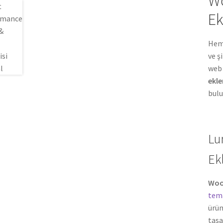
Wo
Ek
Heme
ve ş
web 
ekle
bulu
Lu
Ekl
Woo
tema
ürün
tasa