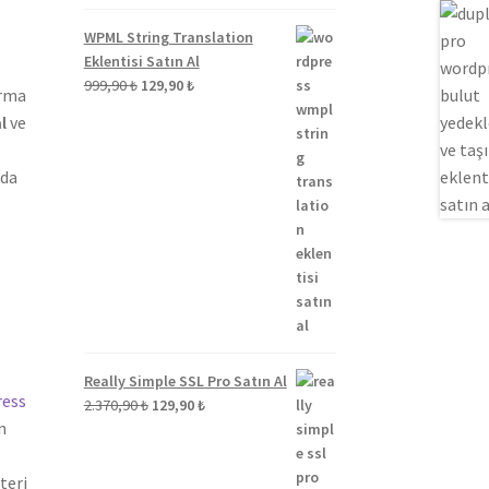
WPML String Translation
Eklentisi Satın Al
Orijinal
Şu
999,90
₺
129,90
₺
ırma
fiyat:
andaki
l
ve
999,90 ₺.
fiyat:
129,90 ₺.
nda
Really Simple SSL Pro Satın Al
ess
Orijinal
Şu
2.370,90
₺
129,90
₺
n
fiyat:
andaki
2.370,90 ₺.
fiyat:
129,90 ₺.
teri