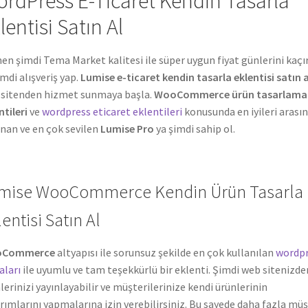
rdPress E-Ticaret Kendin Tasarla
lentisi Satın Al
n şimdi Tema Market kalitesi ile süper uygun fiyat günlerini kaç
imdi alışveriş yap.
Lumise e-ticaret kendin tasarla eklentisi satın a
sitenden hizmet sunmaya başla.
WooCommerce ürün tasarlama
ntileri
ve
wordpress eticaret eklentileri
konusunda en iyileri arası
nan ve en çok sevilen
Lumise Pro
ya şimdi sahip ol.
mise WooCommerce Kendin Ürün Tasarla
entisi Satın Al
Commerce
altyapısı ile sorunsuz şekilde en çok kullanılan
wordpr
ları
ile uyumlu ve tam teşekkürlü bir eklenti. Şimdi web sitenizde
lerinizi yayınlayabilir ve müşterilerinize kendi ürünlerinin
rımlarını yapmalarına izin verebilirsiniz. Bu sayede daha fazla müş