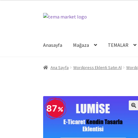
Dolaşıma
İçeriğe
geç
geç
Anasayfa
Mağaza
TEMALAR
Ana Sayfa
Wordpress Eklenti Satın Al
Wordp
87
🔍