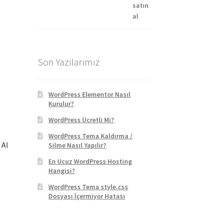
Son Yazılarımız
WordPress Elementor Nasıl
Kurulur?
WordPress Ücretli Mi?
WordPress Tema Kaldırma /
 Al
Silme Nasıl Yapılır?
En Ucuz WordPress Hosting
Hangisi?
ki
WordPress Tema style.css
:
Dosyası İçermiyor Hatası
90 ₺.