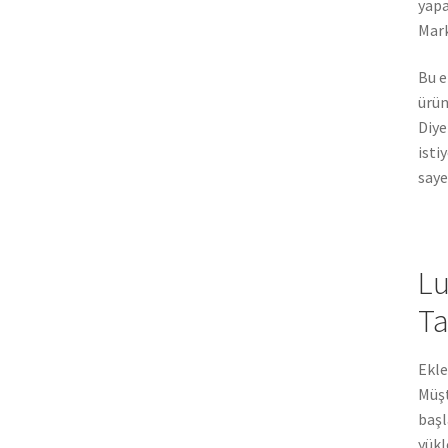
yapa
Mark
Bu e
ürün
Diye
isti
saye
Lu
Ta
Ekle
Müşt
başl
yükl