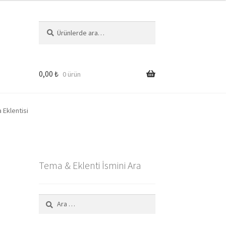
Ara:
Ara
0,00
₺
0 ürün
 Eklentisi
Tema & Eklenti İsmini Ara
Arama: