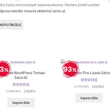
aha fazla memnuniyet kazanacaksınız. Hemen şimdi Lumise
press kendin tasarla eklentisi satın al
.
MOYU İNCELE
3
93
eTheme WordPress Teması
Elementor Pro Lisans Satın
Satın Al
5 üzerinden
Orijinal
Şu
1.775,90
₺
129,90
₺
5 üzerinden
4.92
oy aldı
Orijinal
Şu
1.845,90
₺
129,90
₺
fiyat:
anda
5.00
oy aldı
fiyat:
andaki
1.775,90 ₺.
fiyat
Sepete Ekle
1.845,90 ₺.
fiyat:
129,
Sepete Ekle
129,90 ₺.