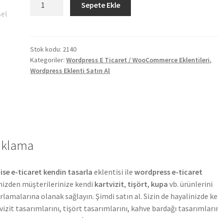
Sepete Ekle
E-
Ticaret
Kendin
Tasarla
Stok kodu:
2140
Kategoriler:
Wordpress E Ticaret / WooCommerce Eklentileri
,
Eklentisi
Wordpress Eklenti Satın Al
adet
ıklama
ise
e-ticaret kendin tasarla
eklentisi ile
wordpress e-ticaret
nizden müşterilerinize kendi
kartvizit
,
tişört
,
kupa
vb. ürünlerini
rlamalarına olanak sağlayın. Şimdi satın al. Sizin de hayalinizde ke
vizit tasarımlarını, tişört tasarımlarını, kahve bardağı tasarımları