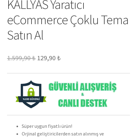
KALLYAS Yaratıcı
eCommerce Çoklu Tema
Satın Al
Orijinal
Şu
1.599,90
₺
129,90
₺
fiyat:
andaki
1.599,90 ₺.
fiyat:
129,90 ₺.
Süper uygun fiyatlı ürün!
Orjinal geliştiricilerden satın alınmış ve