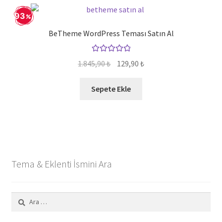
93
BeTheme WordPress Teması Satın Al
5 üzerinden
Orijinal
Şu
1.845,90
₺
129,90
₺
5.00
oy aldı
fiyat:
andaki
1.845,90 ₺.
fiyat:
Sepete Ekle
129,90 ₺.
Tema & Eklenti İsmini Ara
Arama: