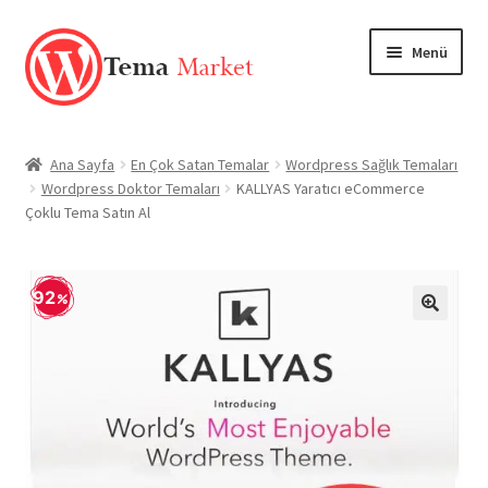
Dolaşıma
İçeriğe
Menü
geç
geç
Anasayfa
Ana Sayfa
En Çok Satan Temalar
Wordpress Sağlık Temaları
Wordpress Doktor Temaları
KALLYAS Yaratıcı eCommerce
Mağaza
Çoklu Tema Satın Al
TEMALAR
92
EKLENTİLER
🔍
Markalar
Hesabım
Blog