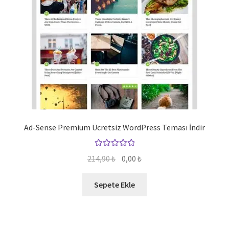
Ad-Sense Premium Ücretsiz WordPress Teması İndir
5 üzerinden
Orijinal
Şu
214,90
₺
0,00
₺
5.00
oy aldı
fiyat:
andaki
214,90 ₺.
fiyat:
Sepete Ekle
0,00 ₺.