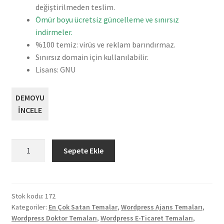
değiştirilmeden teslim.
Ömür boyu ücretsiz güncelleme ve sınırsız
indirmeler.
%100 temiz: virüs ve reklam barındırmaz.
Sınırsız domain için kullanılabilir.
Lisans: GNU
DEMOYU
İNCELE
KALLYAS
Sepete Ekle
Yaratıcı
eCommerce
Çoklu
Tema
Stok kodu:
172
Kategoriler:
En Çok Satan Temalar
,
Wordpress Ajans Temaları
,
Satın
Wordpress Doktor Temaları
,
Wordpress E-Ticaret Temaları
,
Al