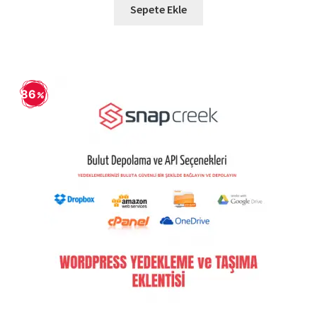
1.129,90 ₺.
fiyat:
Sepete Ekle
129,90 ₺.
86