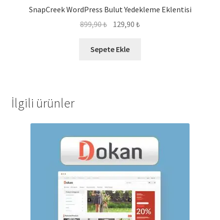
SnapCreek WordPress Bulut Yedekleme Eklentisi
Orijinal
Şu
899,90
₺
129,90
₺
fiyat:
andaki
899,90 ₺.
fiyat:
Sepete Ekle
129,90 ₺.
İlgili ürünler