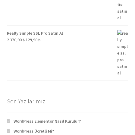
Really Simple SSL Pro Satın Al
Orijinal
Şu
2.370,90
₺
129,90
₺
fiyat:
andaki
2.370,90 ₺.
fiyat:
129,90 ₺.
Son Yazılarımız
WordPress Elementor Nasıl Kurulur?
WordPress Ücretli Mi?