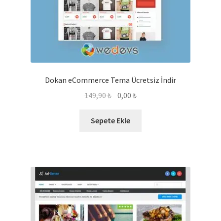
Dokan eCommerce Tema Ücretsiz İndir
Orijinal
Şu
149,90
₺
0,00
₺
fiyat:
andaki
149,90 ₺.
fiyat:
Sepete Ekle
0,00 ₺.