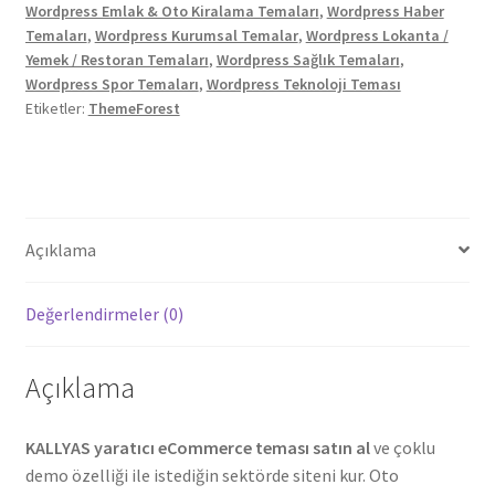
Wordpress Emlak & Oto Kiralama Temaları
,
Wordpress Haber
adet
Temaları
,
Wordpress Kurumsal Temalar
,
Wordpress Lokanta /
Yemek / Restoran Temaları
,
Wordpress Sağlık Temaları
,
Wordpress Spor Temaları
,
Wordpress Teknoloji Teması
Etiketler:
ThemeForest
Açıklama
Değerlendirmeler (0)
Açıklama
KALLYAS yaratıcı eCommerce teması satın al
ve çoklu
demo özelliği ile istediğin sektörde siteni kur. Oto