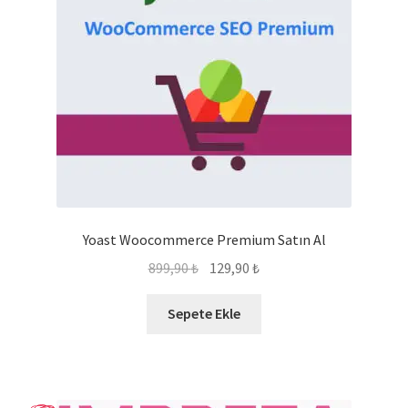
Yoast Woocommerce Premium Satın Al
Orijinal
Şu
899,90
₺
129,90
₺
fiyat:
andaki
899,90 ₺.
fiyat:
Sepete Ekle
129,90 ₺.