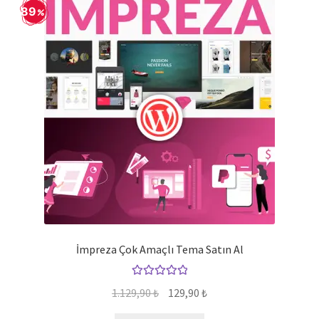
89
İmpreza Çok Amaçlı Tema Satın Al
5 üzerinden
Orijinal
Şu
1.129,90
₺
129,90
₺
5.00
oy aldı
fiyat:
andaki