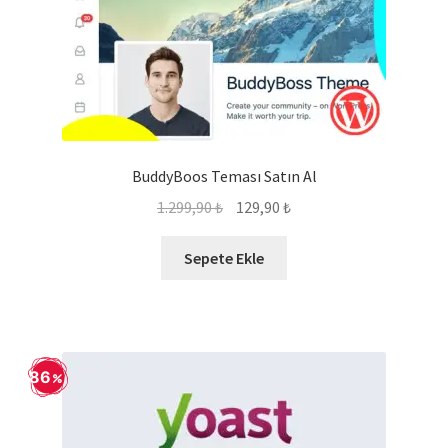
BuddyBoos Teması Satın Al
Orijinal
Şu
1.299,90
₺
129,90
₺
fiyat:
andaki
1.299,90 ₺.
fiyat:
Sepete Ekle
129,90 ₺.
86