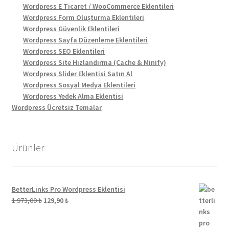
Wordpress E Ticaret / WooCommerce Eklentileri
Wordpress Form Oluşturma Eklentileri
Wordpress Güvenlik Eklentileri
Wordpress Sayfa Düzenleme Eklentileri
Wordpress SEO Eklentileri
Wordpress Site Hızlandırma (Cache & Minify)
Wordpress Slider Eklentisi Satın Al
Wordpress Sosyal Medya Eklentileri
Wordpress Yedek Alma Eklentisi
Wordpress Ücretsiz Temalar
Ürünler
BetterLinks Pro Wordpress Eklentisi
Orijinal
Şu
1.973,00
₺
129,90
₺
fiyat:
andaki
1.973,00 ₺.
fiyat: