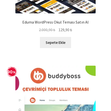
Eduma WordPress Okul Teması Satın Al
Orijinal
Şu
2.000,90
₺
129,90
₺
fiyat:
andaki
2.000,90 ₺.
fiyat:
Sepete Ekle
129,90 ₺.
90