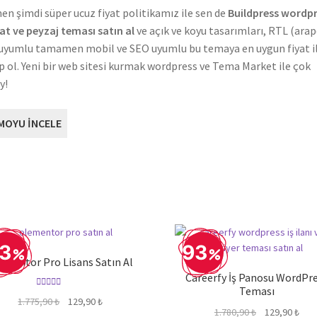
n şimdi süper ucuz fiyat politikamız ile sen de
Buildpress wordp
at ve peyzaj teması satın al
ve açık ve koyu tasarımları, RTL (ara
 uyumlu tamamen mobil ve SEO uyumlu bu temaya en uygun fiyat i
p ol. Yeni bir web sitesi kurmak wordpress ve Tema Market ile çok
y!
MOYU İNCELE
3
93
ementor Pro Lisans Satın Al
Careerfy İş Panosu WordPr
Teması
5 üzerinden
Orijinal
Şu
1.775,90
₺
129,90
₺
4.92
oy aldı
Orijinal
Şu
1.780,90
₺
129,90
₺
fiyat:
andaki