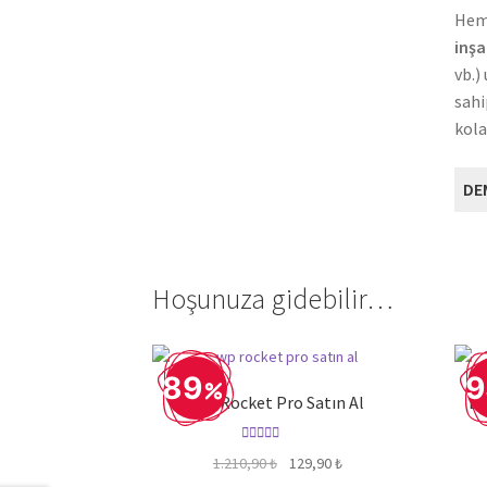
Heme
inşa
vb.)
sahi
kola
DE
Hoşunuza gidebilir…
89
9
WP Rocket Pro Satın Al
El
5 üzerinden
Orijinal
Şu
1.210,90
₺
129,90
₺
5.00
oy aldı
fiyat:
andaki