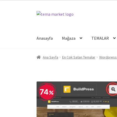
Dolaşıma
İçeriğe
geç
geç
Anasayfa
Mağaza
TEMALAR
Ana Sayfa
En Çok Satan Temalar
Wordpress 
74
🔍