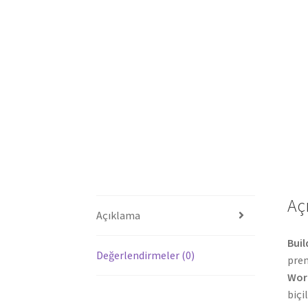
Aç
Açıklama
Buil
Değerlendirmeler (0)
prem
Word
biçi