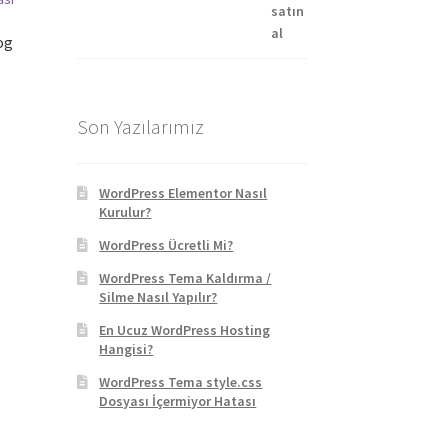
og
Son Yazılarımız
ki
0 ₺.
WordPress Elementor Nasıl
Kurulur?
WordPress Ücretli Mi?
WordPress Tema Kaldırma /
Silme Nasıl Yapılır?
En Ucuz WordPress Hosting
Hangisi?
WordPress Tema style.css
Dosyası İçermiyor Hatası