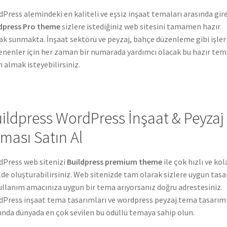
Press alemindeki en kaliteli ve eşsiz inşaat temaları arasında gir
dpress Pro theme
sizlere istediğiniz web sitesini tamamen hazır
ak sunmakta. İnşaat sektörü ve peyzaj, bahçe düzenleme gibi işler
lenenler için her zaman bir numarada yardımcı olacak bu hazır tem
n almak isteyebilirsiniz.
ildpress WordPress İnşaat & Peyzaj
ması Satın Al
Press web sitenizi
Buildpress premium theme
ile çok hızlı ve kol
lde oluşturabilirsiniz. Web sitenizde tam olarak sizlere uygun tas
ullanım amacınıza uygun bir tema arıyorsanız doğru adrestesiniz.
Press inşaat tema tasarımları ve wordpress peyzaj tema tasarıml
ında dünyada en çok sevilen bu ödüllü temaya sahip olun.