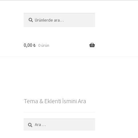
Ara:
Ara
0,00
₺
0 ürün
Tema & Eklenti İsmini Ara
Arama: