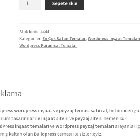
Sepete Ekle
Wordpress
İnşaat
&
Peyzaj
Stok kodu:
4444
Kategoriler:
En Çok Satan Temalar
,
Wordpress İnşaat Temalar
Teması
Wordpress Kurumsal Temalar
adet
ıklama
dpress wordpress inşaat ve peyzaj teması satın al
, birbirinden gü
ium tasarımlar ile
inşaat
siteni ve
peyzaj
siteni hemen kur!
Press inşaat temaları
ve
wordpress peyzaj temaları
arayanlar iç
lmiş kaftan olan
Buildpress
teması ile sizlerleyiz.