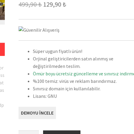
Orijinal
Şu
499,90
₺
129,90
₺
fiyat:
andaki
499,90 ₺.
fiyat:
129,90 ₺.
Süper uygun fiyatlı ürün!
Orjinal geliştiricilerden satın alınmış ve
değiştirilmeden teslim.
Ömür boyu ücretsiz güncelleme ve sınırsız indirme
%100 temiz: virüs ve reklam barındırmaz.
Sınırsız domain için kullanılabilir.
Lisans: GNU
DEMOYU İNCELE
Buildpress