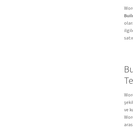
Word
Buil
olar
ilgi
satı
Bu
Te
Word
şeki
ve k
Word
aras