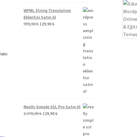
ki
WPML String Translation
:
Eklentisi Satın Al
90 ₺.
Orijinal
Şu
999,90
₺
129,90
₺
fiyat:
andaki
999,90 ₺.
fiyat:
129,90 ₺.
ması
ki
:
90 ₺.
Really Simple SSL Pro Satın Al
Orijinal
Şu
2.370,90
₺
129,90
₺
fiyat:
andaki
2.370,90 ₺.
fiyat:
129,90 ₺.